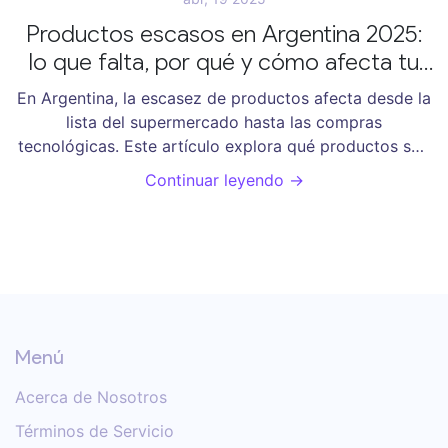
Productos escasos en Argentina 2025:
lo que falta, por qué y cómo afecta tu
día a día
En Argentina, la escasez de productos afecta desde la
lista del supermercado hasta las compras
tecnológicas. Este artículo explora qué productos son
más difíciles de conseguir en 2025, por qué sucede,
Continuar leyendo →
cómo repercute en la vida diaria y qué estrategias
están usando las familias para sobrellevar la situación.
Incluye datos reales, consejos útiles, historias
cotidianas y el contexto económico detrás de la
escasez.
Menú
Acerca de Nosotros
Términos de Servicio