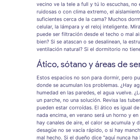
vecino ve la tele a full y tú lo escuchas, no
ruidosas o con clima extremo, el aislamient
suficientes cerca de la cama? Muchos dormi
celular, la lámpara y el reloj inteligente.
puede ser filtración desde el techo o mal a
bien? Si se atascan o se desalinean, la est
ventilación natural? Si el dormitorio no tie
Ático, sótano y áreas de se
Estos espacios no son para dormir, pero pued
donde se acumulan los problemas. ¿Hay agu
humedad en las paredes, el agua vuelve. ¿
un parche, no una solución. Revisa las tuber
pueden estar corroídas. El ático es igual d
nada encima, en verano será un horno y en i
hay canales de aire, el calor se acumula y d
desagüe no se vacía rápido, o si hay manch
mal hecho. Si el dueño dice "aquí nunca ha 