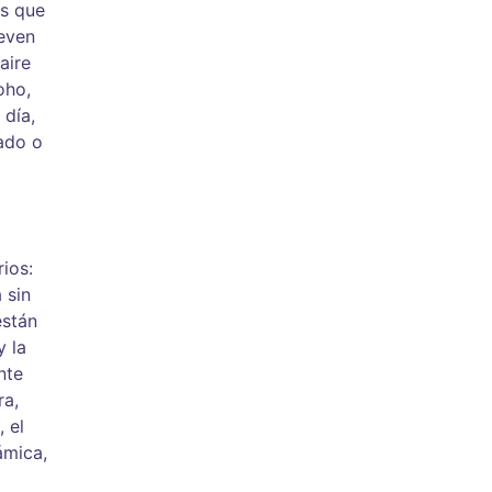
as que
ueven
aire
oho,
 día,
tado o
ios:
 sin
están
y la
nte
ra,
 el
ámica,