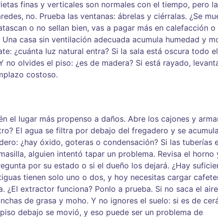
rietas finas y verticales son normales con el tiempo, pero l
redes, no. Prueba las ventanas: ábrelas y ciérralas. ¿Se m
atascan o no sellan bien, vas a pagar más en calefacción o 
ón? Una casa sin ventilación adecuada acumula humedad y m
: ¿cuánta luz natural entra? Si la sala está oscura todo el
 no olvides el piso: ¿es de madera? Si está rayado, levan
mplazo costoso.
ién el lugar más propenso a daños. Abre los cajones y armar
o? El agua se filtra por debajo del fregadero y se acumula
gadero: ¿hay óxido, goteras o condensación? Si las tuberías 
masilla, alguien intentó tapar un problema. Revisa el horno 
regunta por su estado o si el dueño los dejará. ¿Hay suficie
guas tienen solo uno o dos, y hoy necesitas cargar cafete
 ¿El extractor funciona? Ponlo a prueba. Si no saca el aire,
nchas de grasa y moho. Y no ignores el suelo: si es de cer
l piso debajo se movió, y eso puede ser un problema de