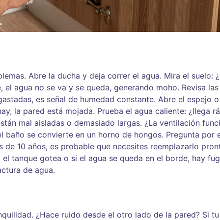
emas. Abre la ducha y deja correr el agua. Mira el suelo: 
e, el agua no se va y se queda, generando moho. Revisa las
sgastadas, es señal de humedad constante. Abre el espejo o
ay, la pared está mojada. Prueba el agua caliente: ¿llega r
están mal aisladas o demasiado largas. ¿La ventilación func
 el baño se convierte en un horno de hongos. Pregunta por 
más de 10 años, es probable que necesites reemplazarlo pron
 si el tanque gotea o si el agua se queda en el borde, hay fu
actura de agua.
nquilidad. ¿Hace ruido desde el otro lado de la pared? Si tu