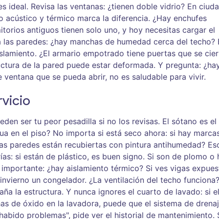
 es ideal. Revisa las ventanas: ¿tienen doble vidrio? En ciud
o acústico y térmico marca la diferencia. ¿Hay enchufes
torios antiguos tienen solo uno, y hoy necesitas cargar el
 Mira las paredes: ¿hay manchas de humedad cerca del techo?
islamiento. ¿El armario empotrado tiene puertas que se cie
ructura de la pared puede estar deformada. Y pregunta: ¿ha
ne ventana que se pueda abrir, no es saludable para vivir.
rvicio
en ser tu peor pesadilla si no los revisas. El sótano es el
a en el piso? No importa si está seco ahora: si hay marca
Las paredes están recubiertas con pintura antihumedad? Es
ías: si están de plástico, es buen signo. Si son de plomo o h
e importante: ¿hay aislamiento térmico? Si ves vigas expues
nvierno un congelador. ¿La ventilación del techo funciona?
aña la estructura. Y nunca ignores el cuarto de lavado: si e
as de óxido en la lavadora, puede que el sistema de drenaj
habido problemas", pide ver el historial de mantenimiento. 