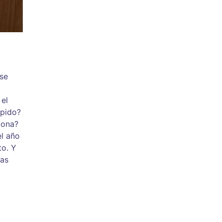
¿se
 el
ápido?
iona?
el año
to. Y
gas