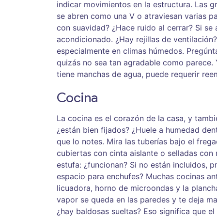
indicar movimientos en la estructura. Las g
se abren como una V o atraviesan varias pa
con suavidad? ¿Hace ruido al cerrar? Si se 
acondicionado. ¿Hay rejillas de ventilaci
especialmente en climas húmedos. Pregúntate
quizás no sea tan agradable como parece. Y
tiene manchas de agua, puede requerir ree
Cocina
La cocina es el corazón de la casa, y tamb
¿están bien fijados? ¿Huele a humedad dentr
que lo notes. Mira las tuberías bajo el fre
cubiertas con cinta aislante o selladas con 
estufa: ¿funcionan? Si no están incluidos, p
espacio para enchufes? Muchas cocinas anti
licuadora, horno de microondas y la plancha.
vapor se queda en las paredes y te deja ma
¿hay baldosas sueltas? Eso significa que e