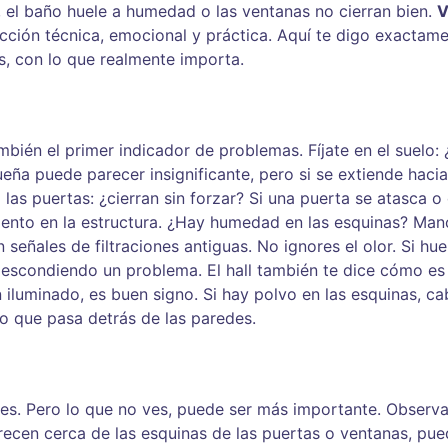
je, el baño huele a humedad o las ventanas no cierran bien.
V
ección técnica, emocional y práctica. Aquí te digo exactam
s, con lo que realmente importa.
mbién el primer indicador de problemas. Fíjate en el suelo: 
ña puede parecer insignificante, pero si se extiende hacia
las puertas: ¿cierran sin forzar? Si una puerta se atasca o
ento en la estructura. ¿Hay humedad en las esquinas? Man
señales de filtraciones antiguas. No ignores el olor. Si hue
tá escondiendo un problema. El hall también te dice cómo es 
n iluminado, es buen signo. Si hay polvo en las esquinas, ca
o que pasa detrás de las paredes.
nes. Pero lo que no ves, puede ser más importante. Observa
arecen cerca de las esquinas de las puertas o ventanas, pu