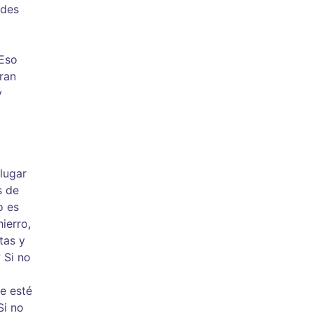
ades
 Eso
rran
y
 lugar
s de
o es
ierro,
tas y
 Si no
l
e esté
Si no