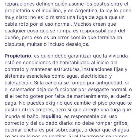
reparaciones definen quién asume los costos entre el
propietario y el inquilino, y en Argentina, la ley lo pone
muy claro: no es lo mismo una fuga de agua que un
cable roto por el uso normal.
Muchos creen que
cualquier cosa que se rompa es responsabilidad del
dueño, pero eso es un error común que termina en
disputas, multas o incluso desalojos.
Propietario
,
es quien debe garantizar que la vivienda
esté en condiciones de habitabilidad al inicio del
contrato y mantener estructuras, instalaciones fijas y
sistemas esenciales como agua, electricidad y
calefacción
.
Si la cañería se rompe por antigüedad, si
el calentador deja de funcionar por desgaste normal, o
si el techo gotea por falta de mantenimiento, el dueño
paga. No puedes exigirle que cambie el piso porque te
gustan otros colores, pero sí que arregle una fuga que
inunda el baño.
Inquilino
,
es responsable del uso
correcto y del cuidado diario: no debe romper grifos,
quemar enchufes por sobrecarga, o dejar que el agua
se acumule por no ventilar
.
Si el lavarropas se rompe