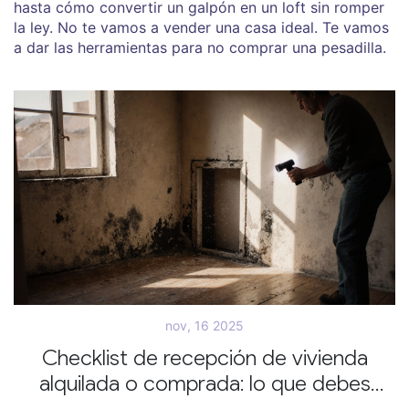
hasta cómo convertir un galpón en un loft sin romper
la ley. No te vamos a vender una casa ideal. Te vamos
a dar las herramientas para no comprar una pesadilla.
nov, 16 2025
Checklist de recepción de vivienda
alquilada o comprada: lo que debes
revisar antes de firmar o mudarte