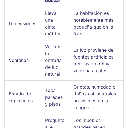
buscar
Lleva
La habitación es
una
notablemente más
Dimensiones
cinta
pequeña que en la
métrica
foto
Verifica
La luz proviene de
la
fuentes artificiales
Ventanas
entrada
ocultas o no hay
de luz
ventanas reales
natural
Grietas, humedad o
Toca
Estado de
daños estructurales
paredes
superficies
no visibles en la
y pisos
imagen
Pregunta
Los muebles
si el
grandes hacen