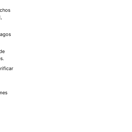
echos
,
pagos
 de
s.
ificar
umes