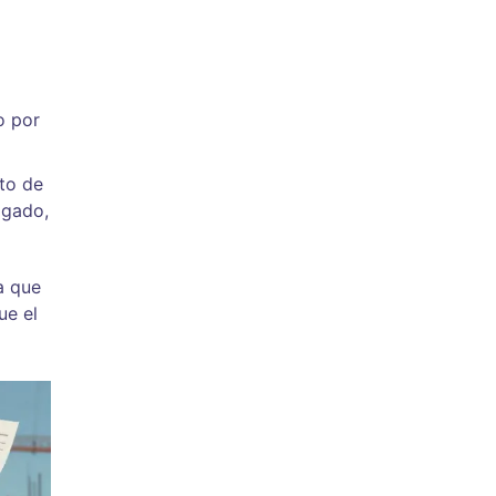
o por
to de
agado,
ca que
ue el