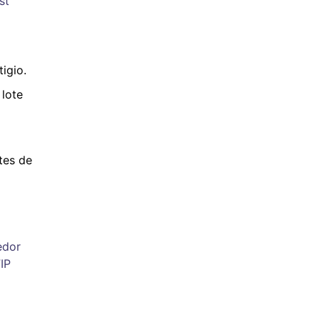
st
igio.
 lote
tes de
edor
FIP