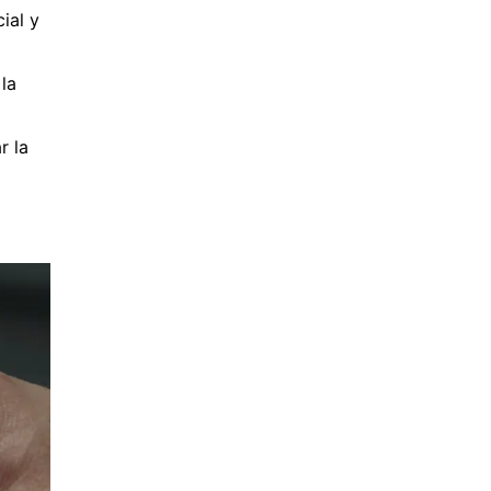
ial y
la
r la