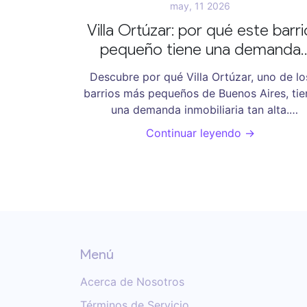
may, 11 2026
Villa Ortúzar: por qué este barri
pequeño tiene una demanda
inmobiliaria tan alta
Descubre por qué Villa Ortúzar, uno de lo
barrios más pequeños de Buenos Aires, tie
una demanda inmobiliaria tan alta.
Analizamos precios, seguridad, transporte
Continuar leyendo →
calidad de vida.
Menú
Acerca de Nosotros
Términos de Servicio