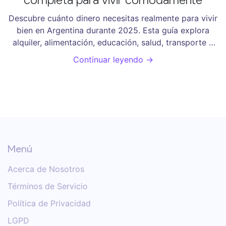
Descubre cuánto dinero necesitas realmente para vivir
bien en Argentina durante 2025. Esta guía explora
alquiler, alimentación, educación, salud, transporte y
las diferencias entre ciudades. Incluye datos reales,
Continuar leyendo →
ejemplos de presupuestos y consejos útiles para
adaptarte a la economía argentina. Si te preguntas
cómo organizar tus gastos y mejorar tu bienestar en el
país, esta lectura es esencial.
Menú
Acerca de Nosotros
Términos de Servicio
Política de Privacidad
LGPD