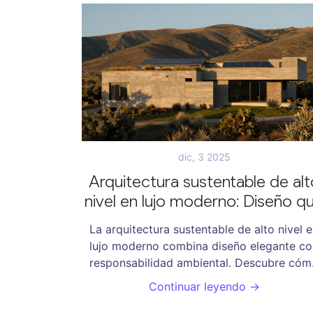
dic, 3 2025
Arquitectura sustentable de alt
nivel en lujo moderno: Diseño q
respeta el planeta sin renunciar
La arquitectura sustentable de alto nivel 
la elegancia
lujo moderno combina diseño elegante co
responsabilidad ambiental. Descubre cóm
las viviendas más exclusivas del 2025 us
Continuar leyendo →
materiales reciclados, energía limpia y
tecnología inteligente sin sacrificar confort