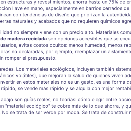
en estructuras y revestimientos, ahorra hasta un 75% de 
ción llave en mano, especialmente en barrios cerrados de
linean con tendencias de diseño que priorizan la autenticid
erras naturales y acabados que no requieren químicos agre
lidad no siempre viene con un precio alto. Materiales com
 de madera reciclada
son opciones accesibles que se encu
 usarlos, evitas costos ocultos: menos humedad, menos re
oras no declaradas, por ejemplo, reemplazar un aislamiento
sin romper el presupuesto.
paredes. Los
materiales ecológicos
,
incluyen también sistema
nicos volátiles)
, que mejoran la salud de quienes viven a
invertir en estos materiales no es un gasto, es una forma d
rápido, se vende más rápido y se alquila con mejor rentabi
abajo son guías reales, no teorías: cómo elegir entre opcio
n "material ecológico" te cobre más de lo que ahorra, y 
No se trata de ser verde por moda. Se trata de construir 