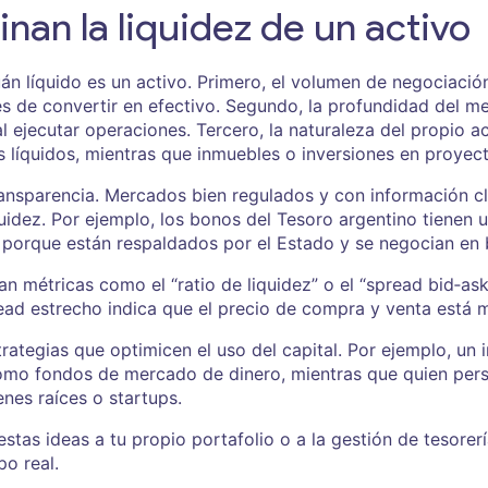
nan la liquidez de un activo
uán líquido es un activo. Primero, el volumen de negociaci
les de convertir en efectivo. Segundo, la profundidad del
l ejecutar operaciones. Tercero, la naturaleza del propio ac
líquidos, mientras que inmuebles o inversiones en proyect
transparencia. Mercados bien regulados y con información cl
quidez. Por ejemplo, los bonos del Tesoro argentino tienen 
orque están respaldados por el Estado y se negocian en bo
zan métricas como el “ratio de liquidez” o el “spread bid‑ask
ead estrecho indica que el precio de compra y venta está m
rategias que optimicen el uso del capital. Por ejemplo, un
 como fondos de mercado de dinero, mientras que quien per
enes raíces o startups.
estas ideas a tu propio portafolio o a la gestión de tesorer
po real.