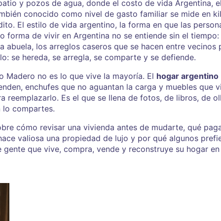
 patio y pozos de agua, donde el
costo de vida Argentina
,
e
ambién conocido como
nivel de gasto familiar
se mide en kil
dito.
El
estilo de vida argentino
,
la forma en que las persona
mo
forma de vivir en Argentina
no se entiende sin el tiempo: 
la abuela, los arreglos caseros que se hacen entre vecino
lo: se hereda, se arregla, se comparte y se defiende.
o Madero no es lo que vive la mayoría. El
hogar argentino
nden, enchufes que no aguantan la carga y muebles que vie
reemplazarlo. Es el que se llena de fotos, de libros, de oll
n lo compartes.
obre cómo revisar una vivienda antes de mudarte, qué paga
hace valiosa una propiedad de lujo y por qué algunos prefie
e gente que vive, compra, vende y reconstruye su hogar en