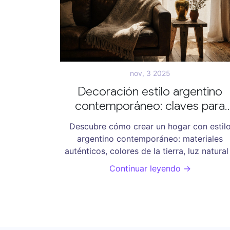
nov, 3 2025
Decoración estilo argentino
contemporáneo: claves para
lograrlo en tu hogar
Descubre cómo crear un hogar con estil
argentino contemporáneo: materiales
auténticos, colores de la tierra, luz natural
objetos con historia. No es decoración, e
Continuar leyendo →
identidad.