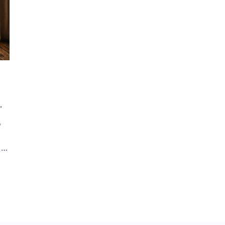
o
 y
s