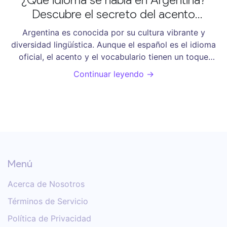
Descubre el secreto del acento
argentino
Argentina es conocida por su cultura vibrante y
diversidad lingüística. Aunque el español es el idioma
oficial, el acento y el vocabulario tienen un toque
especial que lo diferencia de otros países
Continuar leyendo →
hispanohablantes. Este artículo explora el español
rioplatense, el lenguaje cotidiano y la influencia de las
diferentes comunidades inmigrantes en el habla
argentina.
Menú
Acerca de Nosotros
Términos de Servicio
Política de Privacidad