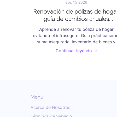
abr, 15 2026
Renovación de pólizas de hogar
guía de cambios anuales
obligatorios
Aprende a renovar tu póliza de hogar
evitando el infraseguro. Guía práctica sob
suma asegurada, inventario de bienes y
ajustes anuales necesarios para proteger 
Continuar leyendo →
propiedad.
Menú
Acerca de Nosotros
Términos de Servicio