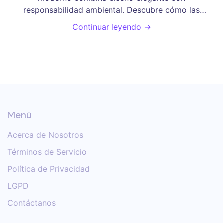
responsabilidad ambiental. Descubre cómo las
viviendas más exclusivas del 2025 usan materiales
Continuar leyendo →
reciclados, energía limpia y tecnología inteligente sin
sacrificar confort ni estética.
Menú
Acerca de Nosotros
Términos de Servicio
Política de Privacidad
LGPD
Contáctanos