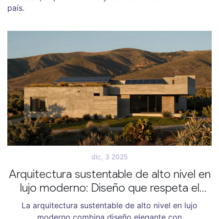
país.
dic, 3 2025
Arquitectura sustentable de alto nivel en
lujo moderno: Diseño que respeta el
planeta sin renunciar a la elegancia
La arquitectura sustentable de alto nivel en lujo
moderno combina diseño elegante con